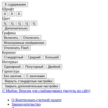
К содержанию
Шрифт
А
А
А
Цвет
Ц
Ц
Ц
Ц
Ц
Дополнительно
Графика
Включить
Отключить
Монохромные изображения
Отключить Flash
Кернинг
Стандартный
Средний
Большой
Интервал
Одинарный
Полуторный
Двойной
Гарнитура
Без засечек
С засечками
Вернуть стандартные настройки
Закрыть дополнительные настройки
© Мибок: Версия для слабовидящих (модуль на сайт)
О Контрольно-счетной палате
Законодательство