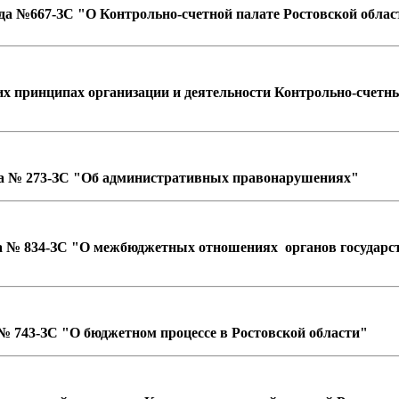
ода №667-ЗС "О Контрольно-счетной палате Ростовской облас
их прин
ципах организации и деятельности Контрольно-счетн
да № 273-ЗС "Об админис
тративных правонарушениях"
ода № 834-ЗС "О межбюджетных отношениях органов государст
а № 743-ЗС "О бюджетном процессе в Ростовской области"