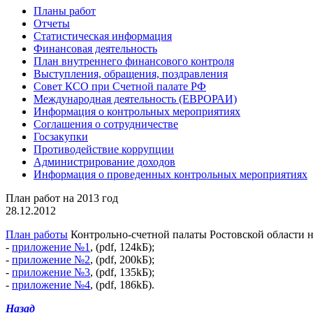
Планы работ
Отчеты
Статистическая информация
Финансовая деятельность
План внутреннего финансового контроля
Выступления, обращения, поздравления
Совет КСО при Счетной палате РФ
Международная деятельность (ЕВРОРАИ)
Информация о контрольных мероприятиях
Соглашения о сотрудничестве
Госзакупки
Противодействие коррупции
Администрирование доходов
Информация о проведенных контрольных мероприятиях
План работ на 2013 год
28.12.2012
План работы
Контрольно-счетной палаты Ростовской области на 
-
приложение №1
, (pdf, 124kБ);
-
приложение №2
, (pdf, 200kБ);
-
приложение №3
, (pdf, 135kБ);
-
приложение №4
, (pdf, 186kБ).
Назад